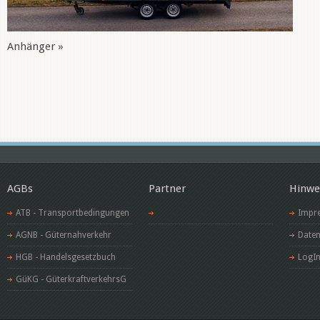
Anhänger »
AGBs
Partner
Hinwe
ATB - Transportbedingungen
Impr
AGNB - Güternahverkehr
Daten
HGB - Handelsgesetzbuch
LogI
GüKG - GüterkraftverkehrsG